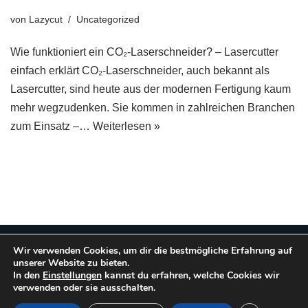
von
Lazycut
Uncategorized
Wie funktioniert ein CO₂-Laserschneider? – Lasercutter
einfach erklärt CO₂-Laserschneider, auch bekannt als
Lasercutter, sind heute aus der modernen Fertigung kaum
mehr wegzudenken. Sie kommen in zahlreichen Branchen
zum Einsatz –…
Weiterlesen »
Neve
| Präsentiert von
WordPress
Wir verwenden Cookies, um dir die bestmögliche Erfahrung auf
unserer Website zu bieten.
Präziser Laserzuschnitt für Architektur, Modellbau &
In den
Einstellungen
kannst du erfahren, welche Cookies wir
Unternehmen
verwenden oder sie ausschalten.
Kontakt
Impressum
Downloads
Ratgeber