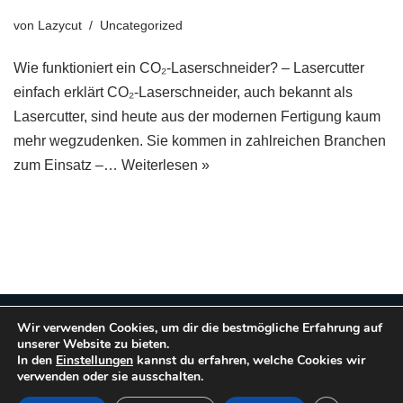
von
Lazycut
Uncategorized
Wie funktioniert ein CO₂-Laserschneider? – Lasercutter
einfach erklärt CO₂-Laserschneider, auch bekannt als
Lasercutter, sind heute aus der modernen Fertigung kaum
mehr wegzudenken. Sie kommen in zahlreichen Branchen
zum Einsatz –…
Weiterlesen »
Neve
| Präsentiert von
WordPress
Wir verwenden Cookies, um dir die bestmögliche Erfahrung auf
unserer Website zu bieten.
Präziser Laserzuschnitt für Architektur, Modellbau &
In den
Einstellungen
kannst du erfahren, welche Cookies wir
Unternehmen
verwenden oder sie ausschalten.
Kontakt
Impressum
Downloads
Ratgeber